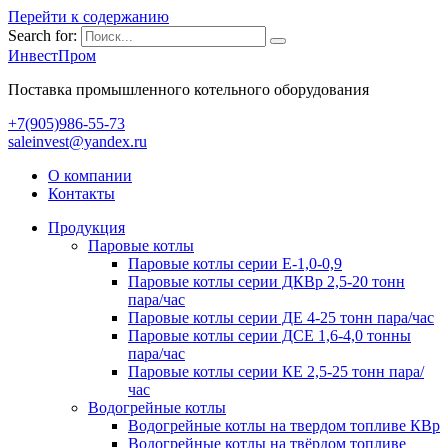
Перейти к содержанию
Search for:
ИнвестПром
Поставка промышленного котельного оборудования
+7(905)986-55-73
saleinvest@yandex.ru
О компании
Контакты
Продукция
Паровые котлы
Паровые котлы серии Е-1,0-0,9
Паровые котлы серии ДКВр 2,5-20 тонн
пара/час
Паровые котлы серии ДЕ 4-25 тонн пара/час
Паровые котлы серии ДСЕ 1,6-4,0 тонны
пара/час
Паровые котлы серии КЕ 2,5-25 тонн пара/
час
Водогрейные котлы
Водогрейные котлы на твердом топливе КВр
Водогрейные котлы на твёрдом топливе