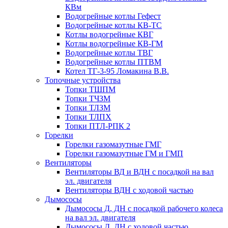
КВм
Водогрейные котлы Гефест
Водогрейные котлы КВ-ТС
Котлы водогрейные КВГ
Котлы водогрейные КВ-ГМ
Водогрейные котлы ТВГ
Водогрейные котлы ПТВМ
Котел ТГ-3-95 Ломакина В.В.
Топочные устройства
Топки ТШПМ
Топки ТЧЗМ
Топки ТЛЗМ
Топки ТЛПХ
Топки ПТЛ-РПК 2
Горелки
Горелки газомазутные ГМГ
Горелки газомазутные ГМ и ГМП
Вентиляторы
Вентиляторы ВД и ВДН с посадкой на вал
эл. двигателя
Вентиляторы ВДН с ходовой частью
Дымососы
Дымососы Д, ДН с посадкой рабочего колеса
на вал эл. двигателя
Дымососы Д, ДН с ходовой частью