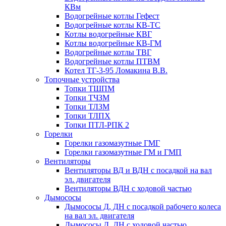
КВм
Водогрейные котлы Гефест
Водогрейные котлы КВ-ТС
Котлы водогрейные КВГ
Котлы водогрейные КВ-ГМ
Водогрейные котлы ТВГ
Водогрейные котлы ПТВМ
Котел ТГ-3-95 Ломакина В.В.
Топочные устройства
Топки ТШПМ
Топки ТЧЗМ
Топки ТЛЗМ
Топки ТЛПХ
Топки ПТЛ-РПК 2
Горелки
Горелки газомазутные ГМГ
Горелки газомазутные ГМ и ГМП
Вентиляторы
Вентиляторы ВД и ВДН с посадкой на вал
эл. двигателя
Вентиляторы ВДН с ходовой частью
Дымососы
Дымососы Д, ДН с посадкой рабочего колеса
на вал эл. двигателя
Дымососы Д, ДН с ходовой частью