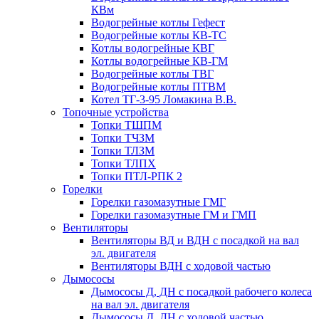
КВм
Водогрейные котлы Гефест
Водогрейные котлы КВ-ТС
Котлы водогрейные КВГ
Котлы водогрейные КВ-ГМ
Водогрейные котлы ТВГ
Водогрейные котлы ПТВМ
Котел ТГ-3-95 Ломакина В.В.
Топочные устройства
Топки ТШПМ
Топки ТЧЗМ
Топки ТЛЗМ
Топки ТЛПХ
Топки ПТЛ-РПК 2
Горелки
Горелки газомазутные ГМГ
Горелки газомазутные ГМ и ГМП
Вентиляторы
Вентиляторы ВД и ВДН с посадкой на вал
эл. двигателя
Вентиляторы ВДН с ходовой частью
Дымососы
Дымососы Д, ДН с посадкой рабочего колеса
на вал эл. двигателя
Дымососы Д, ДН с ходовой частью