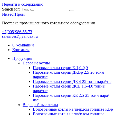
Перейти к содержанию
Search for:
ИнвестПром
Поставка промышленного котельного оборудования
+7(905)986-55-73
saleinvest@yandex.ru
О компании
Контакты
Продукция
Паровые котлы
Паровые котлы серии Е-1,0-0,9
Паровые котлы серии ДКВр 2,5-20 тонн
пара/час
Паровые котлы серии ДЕ 4-25 тонн пара/час
Паровые котлы серии ДСЕ 1,6-4,0 тонны
пара/час
Паровые котлы серии КЕ 2,5-25 тонн пара/
час
Водогрейные котлы
Водогрейные котлы на твердом топливе КВр
Водогрейные котлы на твёрдом топливе