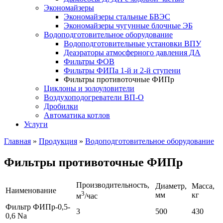
Экономайзеры
Экономайзеры стальные БВЭС
Экономайзеры чугунные блочные ЭБ
Водоподготовительное оборудование
Водоподготовительные установки ВПУ
Деаэраторы атмосферного давления ДА
Фильтры ФОВ
Фильтры ФИПа 1-й и 2-й ступени
Фильтры противоточные ФИПр
Циклоны и золоуловители
Воздухоподогреватели ВП-О
Дробилки
Автоматика котлов
Услуги
Главная
»
Продукция
»
Водоподготовительное оборудование
Фильтры противоточные ФИПр
Производительность,
Диаметр,
Масса,
Наименование
3
мм
кг
м
/час
Фильтр ФИПр-0,5-
3
500
430
0,6 Na