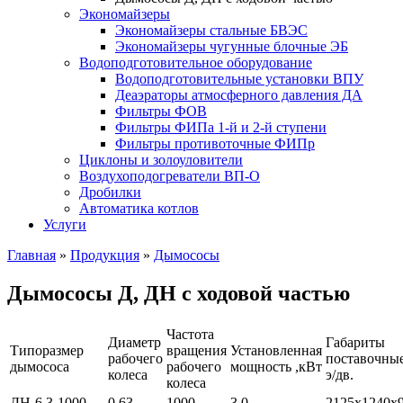
Экономайзеры
Экономайзеры стальные БВЭС
Экономайзеры чугунные блочные ЭБ
Водоподготовительное оборудование
Водоподготовительные установки ВПУ
Деаэраторы атмосферного давления ДА
Фильтры ФОВ
Фильтры ФИПа 1-й и 2-й ступени
Фильтры противоточные ФИПр
Циклоны и золоуловители
Воздухоподогреватели ВП-О
Дробилки
Автоматика котлов
Услуги
Главная
»
Продукция
»
Дымососы
Дымососы Д, ДН с ходовой частью
Частота
Диаметр
Габариты
Типоразмер
вращения
Установленная
рабочего
поставочные
дымососа
рабочего
мощность ,кВт
колеса
э/дв.
колеса
ДН-6,3-1000
0,63
1000
3,0
2125x1240x