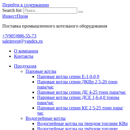
Перейти к содержанию
Search for:
ИнвестПром
Поставка промышленного котельного оборудования
+7(905)986-55-73
saleinvest@yandex.ru
О компании
Контакты
Продукция
Паровые котлы
Паровые котлы серии Е-1,0-0,9
Паровые котлы серии ДКВр 2,5-20 тонн
пара/час
Паровые котлы серии ДЕ 4-25 тонн пара/час
Паровые котлы серии ДСЕ 1,6-4,0 тонны
пара/час
Паровые котлы серии КЕ 2,5-25 тонн пара/
час
Водогрейные котлы
Водогрейные котлы на твердом топливе КВр
Водогрейные котлы на твёрдом топливе