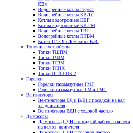
КВм
Водогрейные котлы Гефест
Водогрейные котлы КВ-ТС
Котлы водогрейные КВГ
Котлы водогрейные КВ-ГМ
Водогрейные котлы ТВГ
Водогрейные котлы ПТВМ
Котел ТГ-3-95 Ломакина В.В.
Топочные устройства
Топки ТШПМ
Топки ТЧЗМ
Топки ТЛЗМ
Топки ТЛПХ
Топки ПТЛ-РПК 2
Горелки
Горелки газомазутные ГМГ
Горелки газомазутные ГМ и ГМП
Вентиляторы
Вентиляторы ВД и ВДН с посадкой на вал
эл. двигателя
Вентиляторы ВДН с ходовой частью
Дымососы
Дымососы Д, ДН с посадкой рабочего колеса
на вал эл. двигателя
Дымососы Д, ДН с ходовой частью