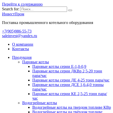
Перейти к содержанию
Search for:
ИнвестПром
Поставка промышленного котельного оборудования
+7(905)986-55-73
saleinvest@yandex.ru
О компании
Контакты
Продукция
Паровые котлы
Паровые котлы серии Е-1,0-0,9
Паровые котлы серии ДКВр 2,5-20 тонн
пара/час
Паровые котлы серии ДЕ 4-25 тонн пара/час
Паровые котлы серии ДСЕ 1,6-4,0 тонны
пара/час
Паровые котлы серии КЕ 2,5-25 тонн пара/
час
Водогрейные котлы
Водогрейные котлы на твердом топливе КВр
Водогрейные котлы на твёрдом топливе